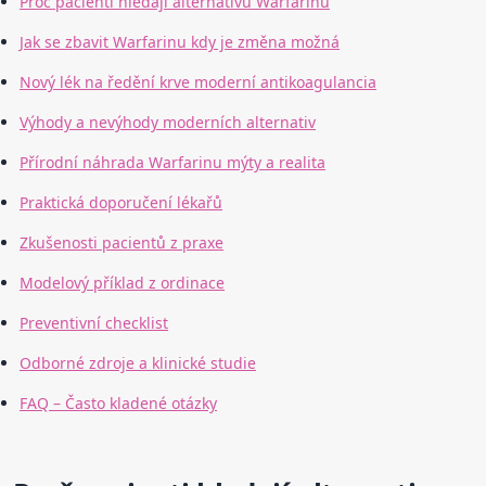
Proč pacienti hledají alternativu Warfarinu
Jak se zbavit Warfarinu kdy je změna možná
Nový lék na ředění krve moderní antikoagulancia
Výhody a nevýhody moderních alternativ
Přírodní náhrada Warfarinu mýty a realita
Praktická doporučení lékařů
Zkušenosti pacientů z praxe
Modelový příklad z ordinace
Preventivní checklist
Odborné zdroje a klinické studie
FAQ – Často kladené otázky