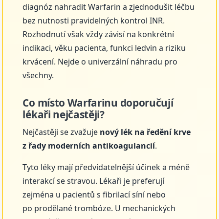
diagnóz nahradit Warfarin a zjednodušit léčbu
bez nutnosti pravidelných kontrol INR.
Rozhodnutí však vždy závisí na konkrétní
indikaci, věku pacienta, funkci ledvin a riziku
krvácení. Nejde o univerzální náhradu pro
všechny.
Co místo Warfarinu doporučují
lékaři nejčastěji?
Nejčastěji se zvažuje
nový lék na ředění krve
z řady moderních antikoagulancií
.
Tyto léky mají předvídatelnější účinek a méně
interakcí se stravou. Lékaři je preferují
zejména u pacientů s fibrilací síní nebo
po prodělané trombóze. U mechanických