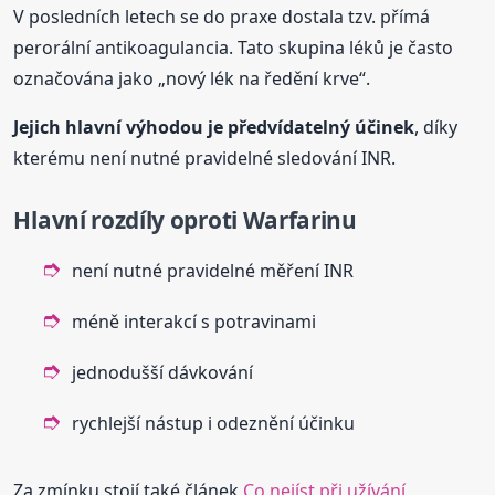
V posledních letech se do praxe dostala tzv. přímá
perorální antikoagulancia. Tato skupina léků je často
označována jako „nový lék na ředění krve“.
Jejich hlavní výhodou je předvídatelný účinek
, díky
kterému není nutné pravidelné sledování INR.
Hlavní rozdíly oproti Warfarinu
není nutné pravidelné měření INR
méně interakcí s potravinami
jednodušší dávkování
rychlejší nástup i odeznění účinku
Za zmínku stojí také článek
Co nejíst při užívání