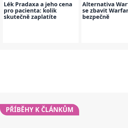
Lék Pradaxa a jeho cena
Alternativa Warf
pro pacienta: kolik
se zbavit Warfa
skutečně zaplatíte
bezpečně
PŘÍBĚHY
K ČLÁNKŮM