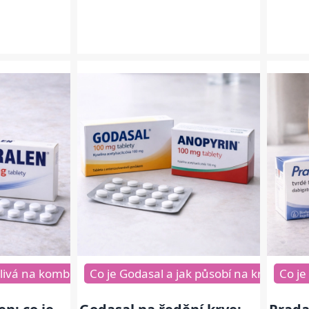
vlivňuje srážlivost krve
Fraxiparine a alkohol kde je 
livá na kombinaci s léky proti bolesti
Co je Godasal a jak působí na krev
Pradaxa a léky p
Co je
Ř