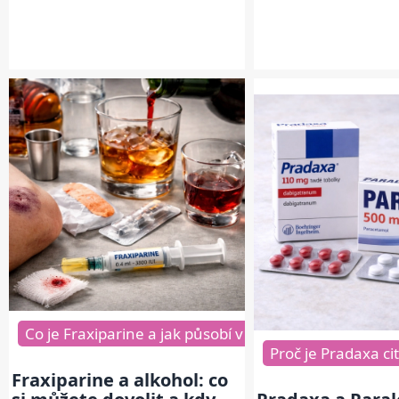
Co je Fraxiparine a jak působí v těle
Jak alkohol o
Proč je Pradaxa cit
Fraxiparine a alkohol: co