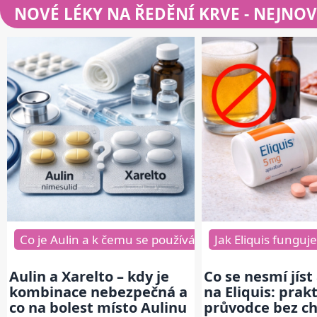
NOVÉ LÉKY NA ŘEDĚNÍ KRVE
- NEJNOV
Co je Aulin a k čemu se používá
Jak Eliquis funguje 
Co je Xarelto a j
Aulin a Xarelto – kdy je
Co se nesmí jíst 
kombinace nebezpečná a
na Eliquis: prak
co na bolest místo Aulinu
průvodce bez c