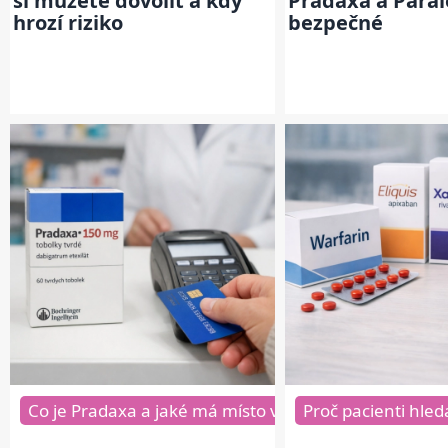
si můžete dovolit a kdy
Pradaxa a Parale
hrozí riziko
bezpečné
Co je Pradaxa a jaké má místo v léčbě
Proč pacienti hled
Proč pacie