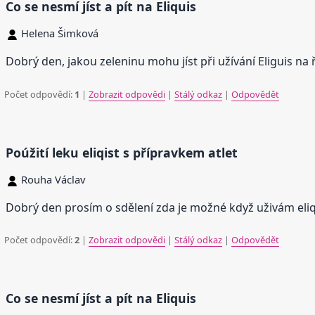
Co se nesmí jíst a pít na Eliquis
Helena Šimková
Dobrý den, jakou zeleninu mohu jíst při užívání Eliguis na 
Počet odpovědí:
1
|
Zobrazit odpovědi
|
Stálý odkaz
|
Odpovědět
Poúžití leku eliqist s přípravkem atlet
Rouha Václav
Dobrý den prosím o sdělení zda je možné když uživám eliq
Počet odpovědí:
2
|
Zobrazit odpovědi
|
Stálý odkaz
|
Odpovědět
Co se nesmí jíst a pít na Eliquis