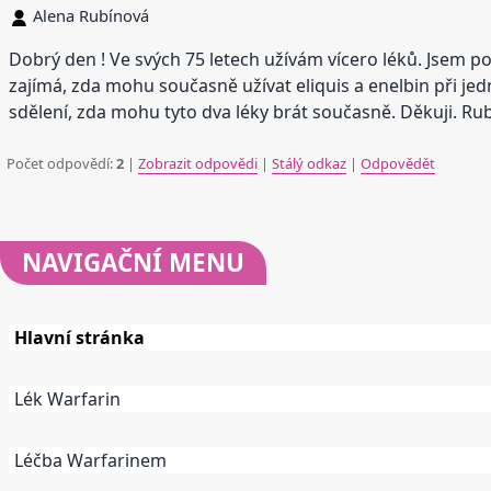
Alena Rubínová
Dobrý den ! Ve svých 75 letech užívám vícero léků. Jsem po
zajímá, zda mohu současně užívat eliquis a enelbin při je
sdělení, zda mohu tyto dva léky brát současně. Děkuji. Ru
Počet odpovědí:
2
|
Zobrazit odpovědi
|
Stálý odkaz
|
Odpovědět
NAVIGAČNÍ
MENU
Hlavní stránka
Lék Warfarin
Léčba Warfarinem