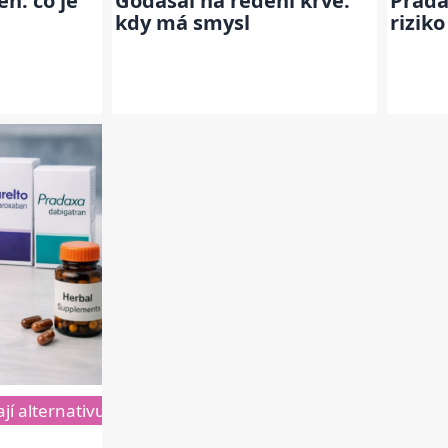
n: co je
Godasal na ředění krve:
Prada
kdy má smysl
riziko
ají alternativu Warfarinu
nti řeší cenu Pradaxy
Prodejní cena léku Pradaxa v 
Jak se zbavit Warfarinu k