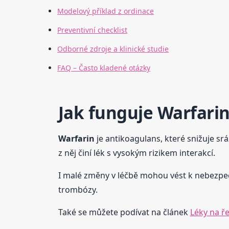
Modelový příklad z ordinace
Preventivní checklist
Odborné zdroje a klinické studie
FAQ – Často kladené otázky
Jak funguje Warfarin
Warfarin
je antikoagulans, které snižuje srá
z něj činí lék s vysokým rizikem interakcí.
I malé změny v léčbě mohou vést k nebezpe
trombózy.
Také se můžete podívat na článek
Léky na ř