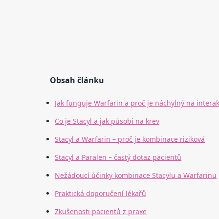
Obsah článku
Jak funguje Warfarin a proč je náchylný na intera
Co je Stacyl a jak působí na krev
Stacyl a Warfarin – proč je kombinace riziková
Stacyl a Paralen – častý dotaz pacientů
Nežádoucí účinky kombinace Stacylu a Warfarinu
Praktická doporučení lékařů
Zkušenosti pacientů z praxe