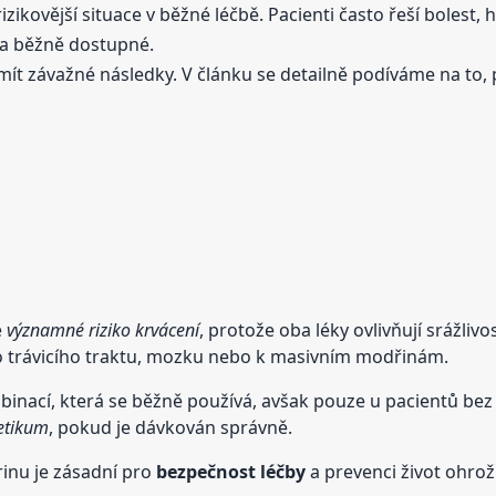
izikovější situace v běžné léčbě. Pacienti často řeší bolest
 a běžně dostupné.
ít závažné následky. V článku se detailně podíváme na to, p
e
významné riziko krvácení
, protože oba léky ovlivňují srážli
o trávicího traktu, mozku nebo k masivním modřinám.
inací, která se běžně používá, avšak pouze u pacientů bez 
etikum
, pokud je dávkován správně.
rinu je zásadní pro
bezpečnost léčby
a prevenci život ohrož