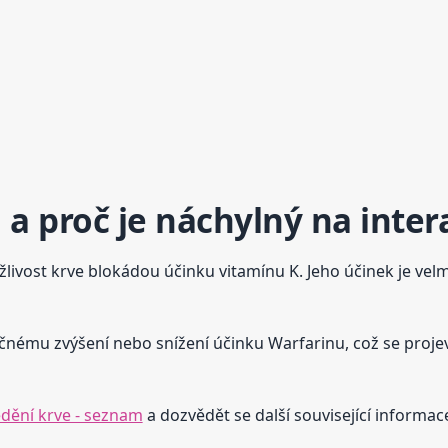
 a proč je náchylný na inte
žlivost krve blokádou účinku vitamínu K. Jeho účinek je velmi
čnému zvýšení nebo snížení účinku Warfarinu, což se proj
edění krve - seznam
a dozvědět se další související informac