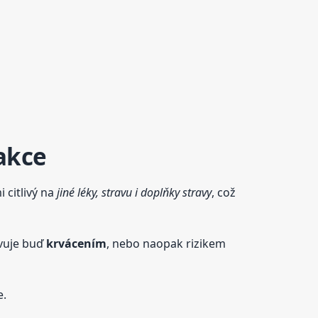
rakce
 citlivý na
jiné léky, stravu i doplňky stravy
, což
evuje buď
krvácením
, nebo naopak rizikem
e.