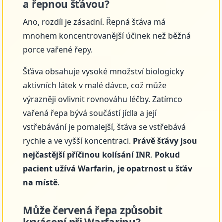
a řepnou šťávou?
Ano, rozdíl je zásadní. Řepná šťáva má
mnohem koncentrovanější účinek než běžná
porce vařené řepy.
Šťáva obsahuje vysoké množství biologicky
aktivních látek v malé dávce, což může
výrazněji ovlivnit rovnováhu léčby. Zatímco
vařená řepa bývá součástí jídla a její
vstřebávání je pomalejší, šťáva se vstřebává
rychle a ve vyšší koncentraci.
Právě šťávy jsou
nejčastější příčinou kolísání INR
.
Pokud
pacient užívá Warfarin, je opatrnost u šťáv
na místě
.
Může červená řepa způsobit