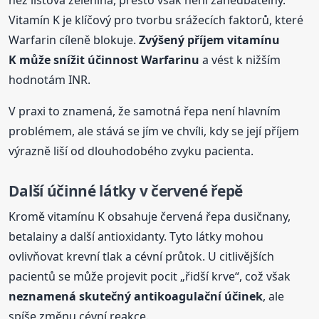
Vitamín K je klíčový pro tvorbu srážecích faktorů, které
Warfarin cíleně blokuje.
Zvýšený příjem vitamínu
K může snížit účinnost Warfarinu
a vést k nižším
hodnotám INR.
V praxi to znamená, že samotná řepa není hlavním
problémem, ale stává se jím ve chvíli, kdy se její příjem
výrazně liší od dlouhodobého zvyku pacienta.
Další účinné látky v červené řepě
Kromě vitamínu K obsahuje červená řepa dusičnany,
betalainy a další antioxidanty. Tyto látky mohou
ovlivňovat krevní tlak a cévní průtok. U citlivějších
pacientů se může projevit pocit „řidší krve“, což však
neznamená skutečný antikoagulační účinek
, ale
spíše změnu cévní reakce.