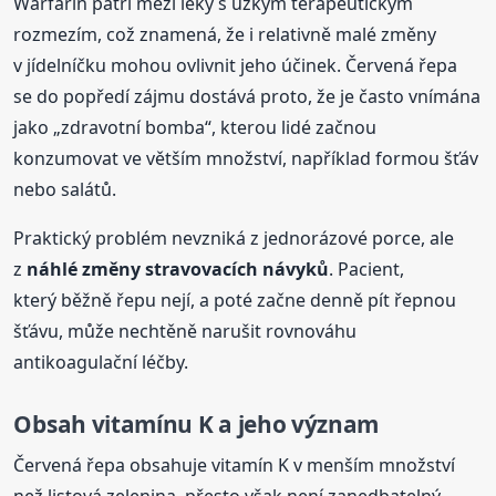
Warfarin patří mezi léky s úzkým terapeutickým
rozmezím, což znamená, že i relativně malé změny
v jídelníčku mohou ovlivnit jeho účinek. Červená řepa
se do popředí zájmu dostává proto, že je často vnímána
jako „zdravotní bomba“, kterou lidé začnou
konzumovat ve větším množství, například formou šťáv
nebo salátů.
Praktický problém nevzniká z jednorázové porce, ale
z
náhlé změny stravovacích návyků
. Pacient,
který běžně řepu nejí, a poté začne denně pít řepnou
šťávu, může nechtěně narušit rovnováhu
antikoagulační léčby.
Obsah vitamínu K a jeho význam
Červená řepa obsahuje vitamín K v menším množství
než listová zelenina, přesto však není zanedbatelný.