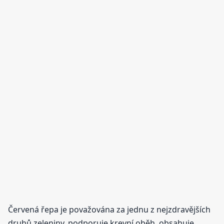
Červená řepa je považována za jednu z nejzdravějších
druhů zeleniny, podporuje krevní oběh, obsahuje