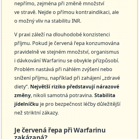
nepřímo, zejména při změně množství
ve stravě. Nejde o přímou kontraindikaci, ale
o možný vliv na stabilitu INR.
V praxi záleží na dlouhodobé konzistenci
příjmu. Pokud je červená řepa konzumována
pravidelně ve stejném množství, organismus
i dávkování Warfarinu se obvykle přizpůsobí.
Problém nastává při náhlém zvýšení nebo
snížení příjmu, například při zahájení „zdravé
diety“.
Největší riziko představují nárazové
změny
, nikoli samotná potravina.
Stabilita
jídelníčku
je pro bezpečnost léčby důležitější
než striktní zákazy.
Je červená řepa při Warfarinu
zakázaná?