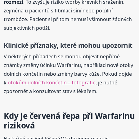
rozmezí
. To zvyšuje riziko tvorby krevních sraženin,
zejména u pacientů s fibrilací síní nebo po žilní
trombóze. Pacient si přitom nemusí všimnout žádných
subjektivních potíží.
Klinické příznaky, které mohou upozornit
V některých případech se mohou objevit nepřímé
známky změny účinku Warfarinu, například nové otoky
dolních končetin nebo změny barvy kůže. Pokud dojde
k
otokům dolních končetin – fotografie
, je nutné
zpozornět a konzultovat stav s lékařem.
Kdy je červená řepa při Warfarinu
riziková
Ne každý pacient léčený Warfarinem reaguje