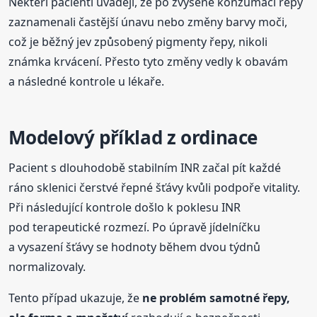
Někteří pacienti uvádějí, že po zvýšené konzumaci řepy
zaznamenali častější únavu nebo změny barvy moči,
což je běžný jev způsobený pigmenty řepy, nikoli
známka krvácení. Přesto tyto změny vedly k obavám
a následné kontrole u lékaře.
Modelový příklad z ordinace
Pacient s dlouhodobě stabilním INR začal pít každé
ráno sklenici čerstvé řepné šťávy kvůli podpoře vitality.
Při následující kontrole došlo k poklesu INR
pod terapeutické rozmezí. Po úpravě jídelníčku
a vysazení šťávy se hodnoty během dvou týdnů
normalizovaly.
Tento případ ukazuje, že
ne problém samotné řepy,