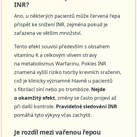
INR?
Ano, u některých pacientů může červená řepa
přispět ke snížení INR, zejména pokud je
zařazena ve větším množství.
Tento efekt souvisí především s obsahem
vitamínu K a celkovým vlivem stravy
na metabolismus Warfarinu. Pokles INR
znamená vyšší riziko tvorby krevních sraženin,
což je klinicky významné hlavně u pacientů
s fibrilací síní nebo po trombóze.
Nejde
o okamžitý efekt
, změny se často projeví až
při další kontrole.
Pravidelné sledování INR
pomáhá tyto výkyvy včas zachytit.
Je rozdíl mezi vařenou řepou