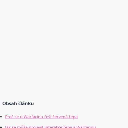
Obsah článku
Proč se u Warfarinu řeší červená řepa
Jak se může projevit interakce řepy a Warfarinu