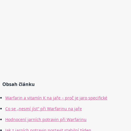
Obsah článku
Warfarin a vitamín K na jaře – proč je jaro specifické
Co se „nesmí jíst“ při Warfarinu na jaře
Hodnocení jarních potravin při Warfarinu
Jak z jarních potravin postavit stabilní týden