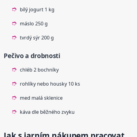
bílý jogurt 1 kg
máslo 250 g
tvrdý sýr 200 g
Pečivo a drobnosti
chléb 2 bochníky
rohlíky nebo housky 10 ks
med malá sklenice
káva dle běžného zvyku
Jak s jarním nákupem pracovat