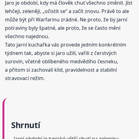
Jaro je období, kdy má člověk chuť všechno změnit. Jíst
lehčeji, zeleněji, „očistit se“ a začít znovu. Právě to ale
může být při Warfarinu zrádné. Ne proto, že by jarní
potraviny byly špatné, ale proto, že se často mění
všechno najednou.
Tato jarní kuchařka vás provede jedním konkrétním
týdnem tak, abyste si jaro užili, vařili z čerstvých
surovin, včetně oblíbeného medvědího česneku,
a přitom si zachovali klid, pravidelnost a stabilní
stravovací režim.
Shrnutí
Jarní období je typické větší chutí na zeleninu,