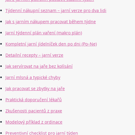
Týdenní nákupní seznam – jarní verze pro dva lidi
Jak s jarním nákupem pracovat během týdne
Jarní týdenní plán vaření (makro plán)
Kompletní jarní jídelníček den po dni (Po–Ne)
Detailní recepty – jarní verze
Jak servírovat na jaře bez kolísání
Jarní mlsná a typické chyby
Jak pracovat se zbytky na jaře
Praktická doporučení lékařů
Zkušenosti pacientů z praxe
Modelový příklad z ordinace
Preventivní checklist pro jarní týden