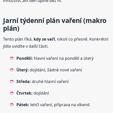
množství, ani den úplně bez ní.
Jarní týdenní plán vaření (makro
plán)
Tento plán říká,
kdy se vaří
, nikoli co přesně. Konkrétní
jídla uvidíte v další části.
Pondělí:
hlavní vaření na pondělí a úterý
Úterý:
dojídání, žádné nové vaření
Středa:
druhé hlavní vaření
Čtvrtek:
dojídání
Pátek:
lehčí vaření, příprava na víkend