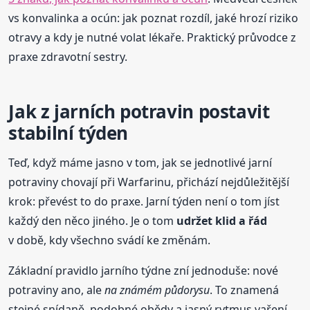
vs konvalinka a ocún: jak poznat rozdíl, jaké hrozí riziko
otravy a kdy je nutné volat lékaře. Praktický průvodce z
praxe zdravotní sestry.
Jak z jarních potravin postavit
stabilní týden
Teď, když máme jasno v tom, jak se jednotlivé jarní
potraviny chovají při Warfarinu, přichází nejdůležitější
krok: převést to do praxe. Jarní týden není o tom jíst
každý den něco jiného. Je o tom
udržet klid a řád
v době, kdy všechno svádí ke změnám.
Základní pravidlo jarního týdne zní jednoduše: nové
potraviny ano, ale
na známém půdorysu
. To znamená
stejné snídaně, podobné obědy a jasný rytmus vaření.