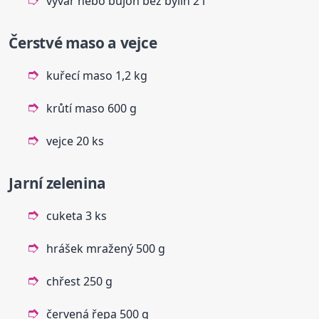
vývar nebo bujón bez bylin 2 l
Čerstvé maso a vejce
kuřecí maso 1,2 kg
krůtí maso 600 g
vejce 20 ks
Jarní zelenina
cuketa 3 ks
hrášek mražený 500 g
chřest 250 g
červená řepa 500 g