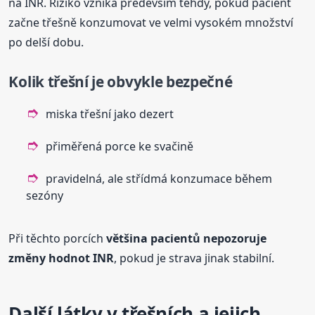
na INR. Riziko vzniká především tehdy, pokud pacient
začne třešně konzumovat ve velmi vysokém množství
po delší dobu.
Kolik třešní je obvykle bezpečné
miska třešní jako dezert
přiměřená porce ke svačině
pravidelná, ale střídmá konzumace během
sezóny
Při těchto porcích
většina pacientů nepozoruje
změny hodnot INR
, pokud je strava jinak stabilní.
Další látky v třešních a jejich