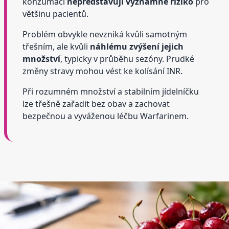
konzumaci
nepředstavují významné riziko
pro
většinu pacientů.
Problém obvykle nevzniká kvůli samotným
třešním, ale kvůli
náhlému zvýšení jejich
množství
, typicky v průběhu sezóny. Prudké
změny stravy mohou vést ke kolísání INR.
Při rozumném množství a stabilním jídelníčku
lze třešně zařadit bez obav a zachovat
bezpečnou a vyváženou léčbu Warfarinem.