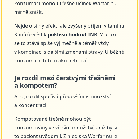
konzumaci mohou třešně účinek Warfarinu
mírně snížit.
Nejde o silný efekt, ale zvýšený příjem vitamínu
K může vést k
poklesu hodnot INR
. V praxi
se to stává spíše výjimečně a téměř vždy
v kombinaci s dalšími změnami stravy. U běžné
konzumace toto riziko nehrozí.
Je rozdíl mezi čerstvými třešněmi
a kompotem?
Ano, rozdíl spočívá především v množství
a koncentraci.
Kompotované třešně mohou být
konzumovány ve větším množství, aniž by si
to pacient uvědomil. Z hlediska Warfarinu je