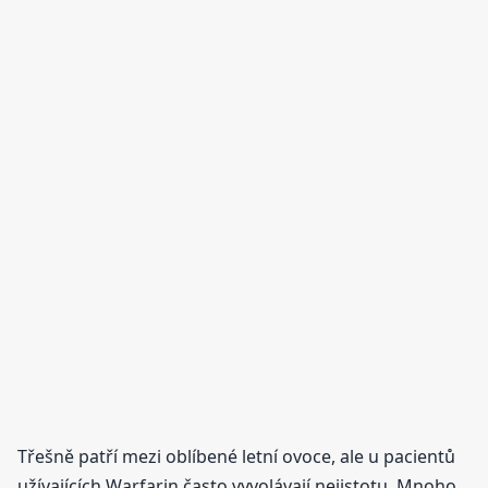
Třešně patří mezi oblíbené letní ovoce, ale u pacientů
užívajících Warfarin často vyvolávají nejistotu. Mnoho