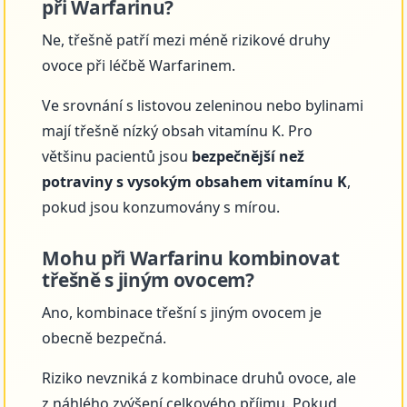
při Warfarinu?
Ne, třešně patří mezi méně rizikové druhy
ovoce při léčbě Warfarinem.
Ve srovnání s listovou zeleninou nebo bylinami
mají třešně nízký obsah vitamínu K. Pro
většinu pacientů jsou
bezpečnější než
potraviny s vysokým obsahem vitamínu K
,
pokud jsou konzumovány s mírou.
Mohu při Warfarinu kombinovat
třešně s jiným ovocem?
Ano, kombinace třešní s jiným ovocem je
obecně bezpečná.
Riziko nevzniká z kombinace druhů ovoce, ale
z náhlého zvýšení celkového příjmu. Pokud