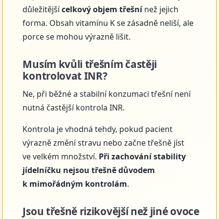
důležitější
celkový objem třešní
než jejich
forma. Obsah vitamínu K se zásadně neliší, ale
porce se mohou výrazně lišit.
Musím kvůli třešním častěji
kontrolovat INR?
Ne, při běžné a stabilní konzumaci třešní není
nutná častější kontrola INR.
Kontrola je vhodná tehdy, pokud pacient
výrazně změní stravu nebo začne třešně jíst
ve velkém množství.
Při zachování stability
jídelníčku nejsou třešně důvodem
k mimořádným kontrolám
.
Jsou třešně rizikovější než jiné ovoce