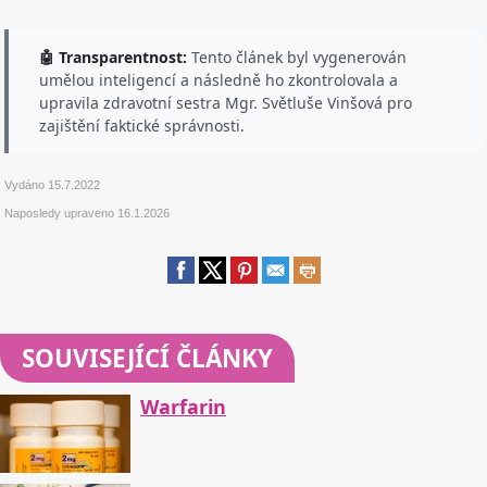
🤖 Transparentnost:
Tento článek byl vygenerován
umělou inteligencí a následně ho zkontrolovala a
upravila zdravotní sestra Mgr. Světluše Vinšová pro
zajištění faktické správnosti.
Vydáno
15.7.2022
Naposledy upraveno
16.1.2026
SOUVISEJÍCÍ ČLÁNKY
Warfarin